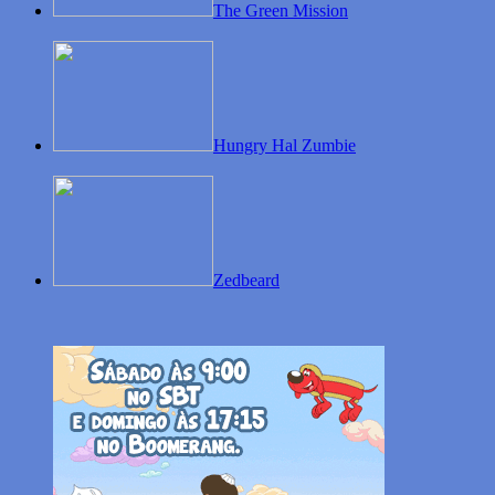
The Green Mission
Hungry Hal Zumbie
Zedbeard