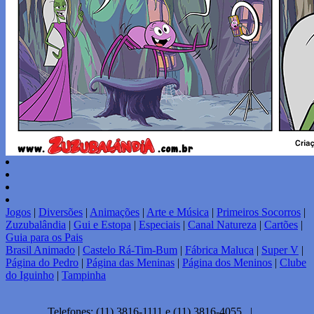
Jogos
|
Diversões
|
Animações
|
Arte e Música
|
Primeiros Socorros
|
Zuzubalândia
|
Gui e Estopa
|
Especiais
|
Canal Natureza
|
Cartões
|
Guia para os Pais
Brasil Animado
|
Castelo Rá-Tim-Bum
|
Fábrica Maluca
|
Super V
|
Página do Pedro
|
Página das Meninas
|
Página dos Meninos
|
Clube
do Iguinho
|
Tampinha
Telefones: (11) 3816-1111 e (11) 3816-4055 |