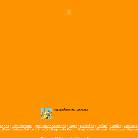
Zuzubalândia no Facebook
nagens
|
Livro Animado
|
Quadrinhos Animados
|
Jogos
|
Diversões
|
Estúdio
|
Cartões
|
Zuzumail
im-Bum
|
Fábrica Maluca
|
Super V
|
Página do Pedro
|
Página dos Meninos
|
Página das Menina