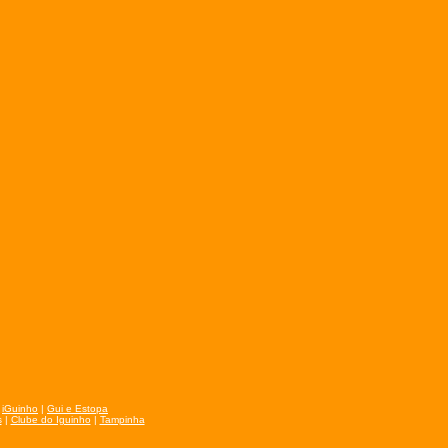
|
iGuinho
|
Gui e Estopa
s
|
Clube do Iguinho
|
Tampinha