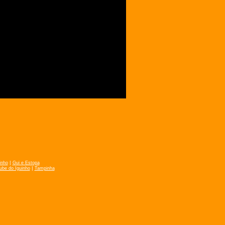
|
inho
Gui e Estopa
|
ube do Iguinho
Tampinha