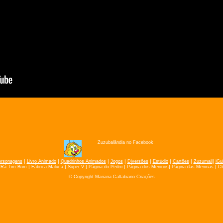
Zuzubalândia no Facebook
|
|
|
|
|
|
|
|
ersonagens
Livro Animado
Quadrinhos Animados
Jogos
Diversões
Estúdio
Cartões
Zuzumail
iGu
|
|
|
|
|
|
 Rá-Tim-Bum
Fábrica Maluca
Super V
Página do Pedro
Página dos Meninos
Página das Meninas
Cl
© Copyright Mariana Caltabiano Criações