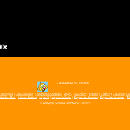
Zuzubalândia no Facebook
|
|
|
|
|
|
|
|
ersonagens
Livro Animado
Quadrinhos Animados
Jogos
Diversões
Estúdio
Cartões
Zuzumail
iGu
|
|
|
|
|
|
 Rá-Tim-Bum
Fábrica Maluca
Super V
Página do Pedro
Página dos Meninos
Página das Meninas
Cl
© Copyright Mariana Caltabiano Criações