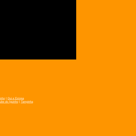
|
inho
Gui e Estopa
|
ube do Iguinho
Tampinha